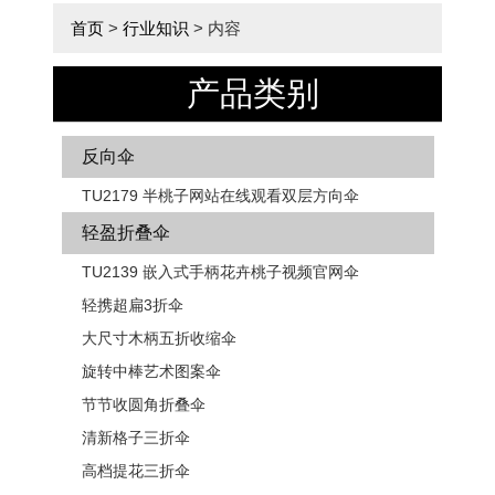
首页
>
行业知识
> 内容
产品类别
反向伞
TU2179 半桃子网站在线观看双层方向伞
轻盈折叠伞
TU2139 嵌入式手柄花卉​​桃子视频官网伞
轻携超扁3折伞
大尺寸木柄五折收缩伞
旋转中棒艺术图案伞
节节收圆角折叠伞
清新格子三折伞
高档提花三折伞