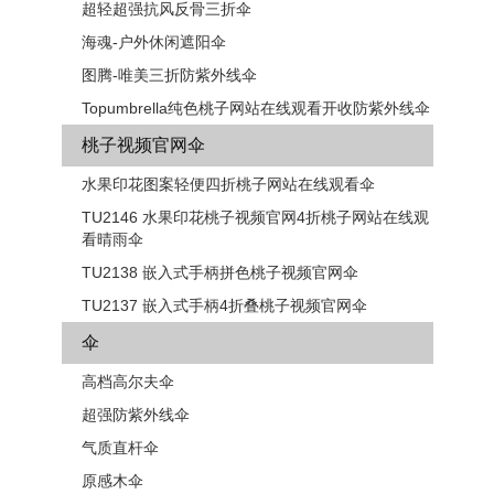
超轻超强抗风反骨三折伞
海魂-户外休闲遮阳伞
图腾-唯美三折防紫外线伞
Topumbrella纯色桃子网站在线观看开收防紫外线伞
桃子视频官网伞
水果印花图案轻便四折桃子网站在线观看伞
TU2146 水果印花桃子视频官网4折桃子网站在线观
看晴雨伞
TU2138 嵌入式手柄拼色​​桃子视频官网伞
TU2137 嵌入式手柄4折叠桃子视频官网伞
伞
高档高尔夫伞
超强防紫外线伞
气质直杆伞
原感木伞