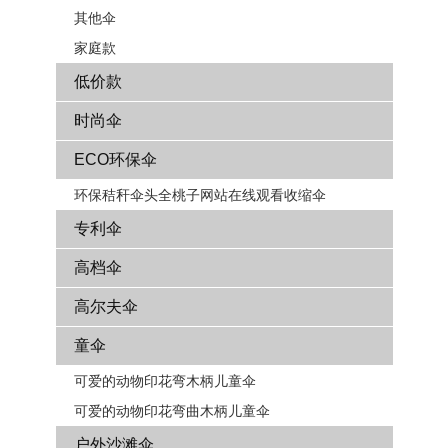
其他伞
家庭款
低价款
时尚伞
ECO环保伞
环保秸秆伞头全桃子网站在线观看收缩伞
专利伞
高档伞
高尔夫伞
童伞
可爱的动物印花弯木柄儿童伞
可爱的动物印花弯曲木柄儿童伞
户外沙滩伞