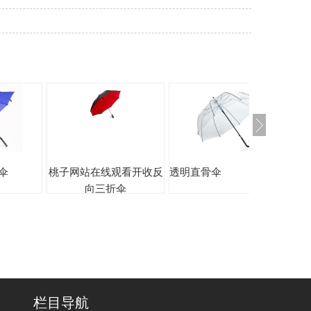
伞
桃子网站在线观看开收反
透明直骨伞
超
向三折伞
栏目导航