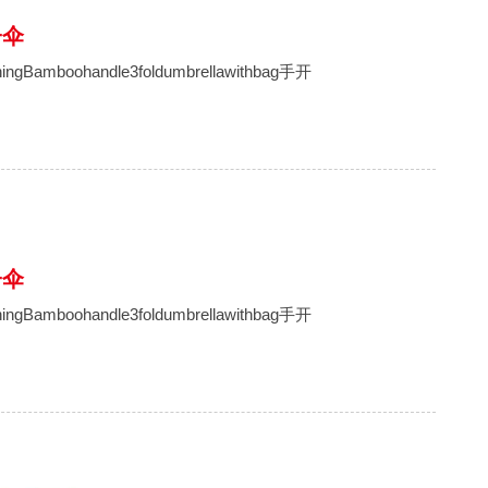
子伞
Bamboohandle3foldumbrellawithbag手开
子伞
Bamboohandle3foldumbrellawithbag手开