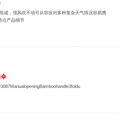
伞
伞骨组成，强风吹不动可从容应对多种复杂天气情况容易携
品特点产品细节
阳伞
087ManualopeningBamboohandle3foldu