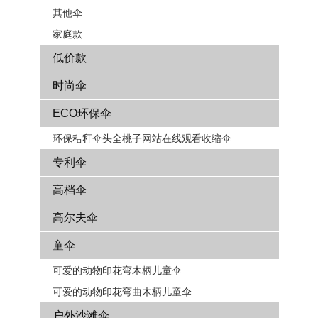
其他伞
家庭款
低价款
时尚伞
ECO环保伞
环保秸秆伞头全桃子网站在线观看收缩伞
专利伞
高档伞
高尔夫伞
童伞
可爱的动物印花弯木柄儿童伞
可爱的动物印花弯曲木柄儿童伞
户外沙滩伞