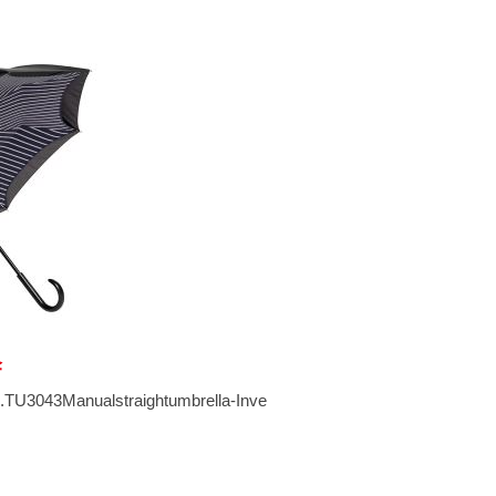
伞
U3043Manualstraightumbrella-Inve