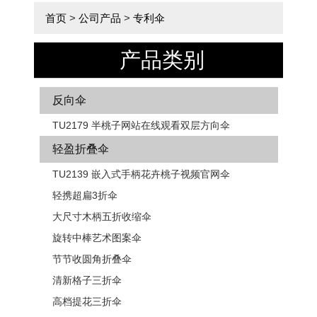
首页
>
公司产品
>
专利伞
产品类别
反向伞
TU2179 半桃子网站在线观看双层方向伞
轻盈折叠伞
TU2139 嵌入式手柄花卉​​桃子视频官网伞
轻携超扁3折伞
大尺寸木柄五折收缩伞
旋转中棒艺术图案伞
节节收圆角折叠伞
清新格子三折伞
高档提花三折伞