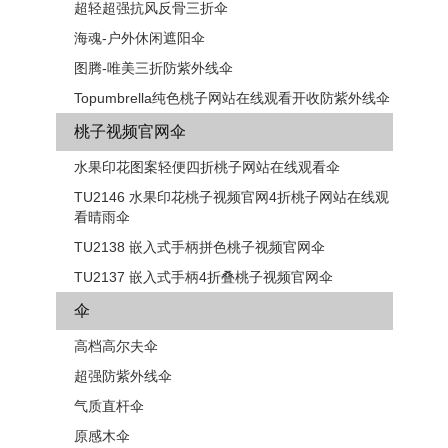
超轻超强抗风反骨三折伞
海魂-户外休闲遮阳伞
图腾-唯美三折防紫外线伞
Topumbrella纯色桃子网站在线观看开收防紫外线伞
桃子视频官网伞
水果印花图案轻便四折桃子网站在线观看伞
TU2146 水果印花桃子视频官网4折桃子网站在线观
看晴雨伞
TU2138 嵌入式手柄拼色​​桃子视频官网伞
TU2137 嵌入式手柄4折叠桃子视频官网伞
伞
高档高尔夫伞
超强防紫外线伞
气质直杆伞
原感木伞