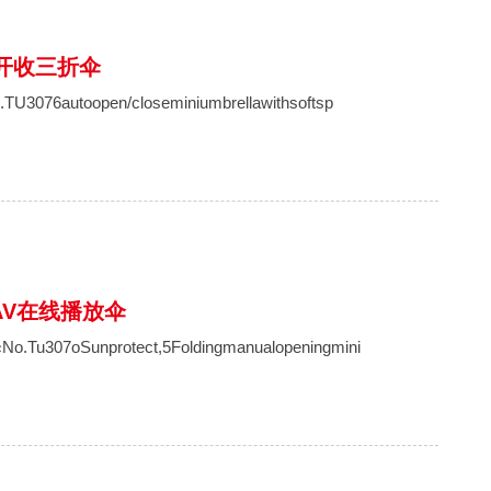
开收三折伞
autoopen/closeminiumbrellawithsoftsp
V在线播放伞
07oSunprotect,5Foldingmanualopeningmini