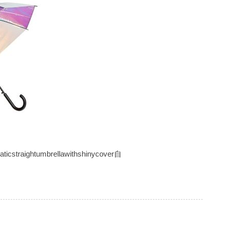
cstraightumbrellawithshinycover自