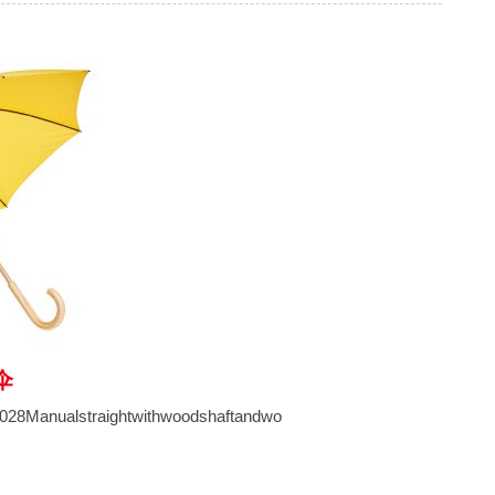
伞
Manualstraightwithwoodshaftandwo