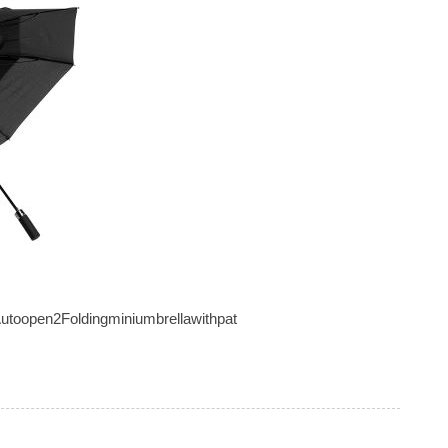
oopen2Foldingminiumbrellawithpat