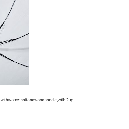
thwoodshaftandwoodhandle,withDup