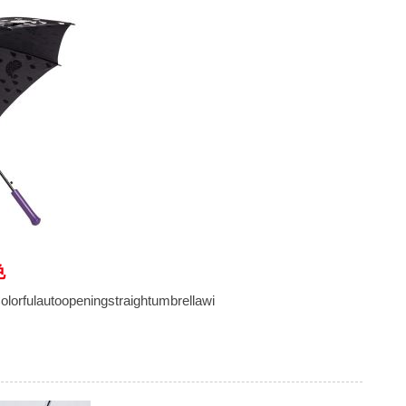
色
fulautoopeningstraightumbrellawi