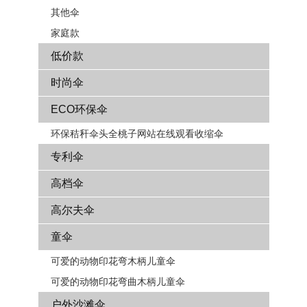
其他伞
家庭款
低价款
时尚伞
ECO环保伞
环保秸秆伞头全桃子网站在线观看收缩伞
专利伞
高档伞
高尔夫伞
童伞
可爱的动物印花弯木柄儿童伞
可爱的动物印花弯曲木柄儿童伞
户外沙滩伞