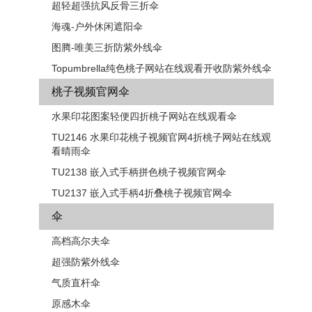
超轻超强抗风反骨三折伞
海魂-户外休闲遮阳伞
图腾-唯美三折防紫外线伞
Topumbrella纯色桃子网站在线观看开收防紫外线伞
桃子视频官网伞
水果印花图案轻便四折桃子网站在线观看伞
TU2146 水果印花桃子视频官网4折桃子网站在线观
看晴雨伞
TU2138 嵌入式手柄拼色​​桃子视频官网伞
TU2137 嵌入式手柄4折叠桃子视频官网伞
伞
高档高尔夫伞
超强防紫外线伞
气质直杆伞
原感木伞