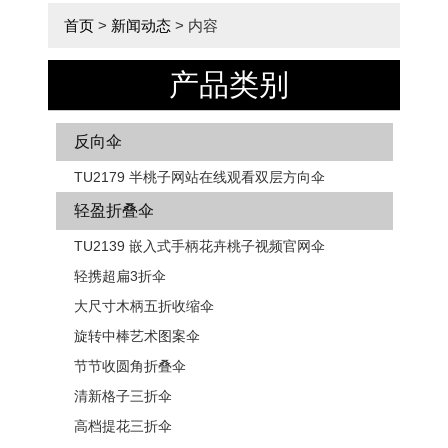
首页
>
新闻动态
> 内容
产品类别
反向伞
TU2179 半桃子网站在线观看双层方向伞
轻盈折叠伞
TU2139 嵌入式手柄花卉​​桃子视频官网伞
轻携超扁3折伞
大尺寸木柄五折收缩伞
旋转中棒艺术图案伞
节节收圆角折叠伞
清新格子三折伞
高档提花三折伞