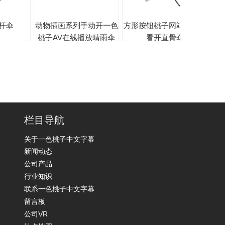
杆伞
动物插画系列手动开一色
方形按钮桃子网站在线观
手开
桃子AV在线播放晴雨伞
看开直骨伞
栏目导航
关于一色桃子中文字幕
新闻动态
公司产品
行业知识
联系一色桃子中文字幕
留言板
公司VR